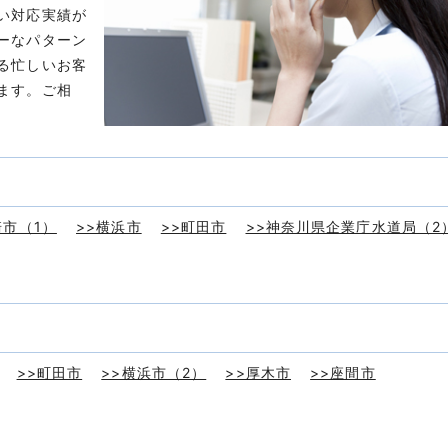
い対応実績が
ーなパターン
る忙しいお客
ます。ご相
崎市（1）
>>横浜市
>>町田市
>>神奈川県企業庁水道局（2
>>町田市
>>横浜市（2）
>>厚木市
>>座間市